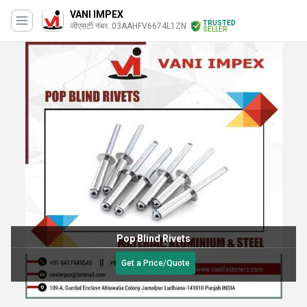
VANI IMPEX
TRUSTED
जीएसटी नंबर. 03AAHFV6674L1ZN
SELLER
Pop Blind Rivets
Get a Price/Quote