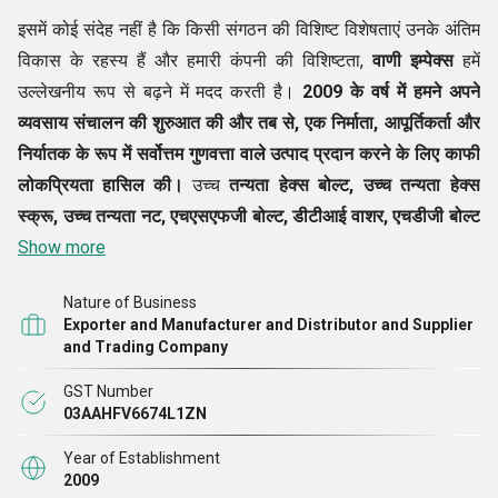
इसमें कोई संदेह नहीं है कि किसी संगठन की विशिष्ट विशेषताएं उनके अंतिम
विकास के रहस्य हैं और हमारी कंपनी की विशिष्टता,
वाणी इम्पेक्स
हमें
उल्लेखनीय रूप से बढ़ने में मदद करती है।
2009
के वर्ष में हमने अपने
व्यवसाय संचालन की शुरुआत की और तब से, एक
निर्माता
, आपूर्तिकर्ता और
निर्यातक के रूप में सर्वोत्तम गुणवत्ता वाले उत्पाद प्रदान करने के लिए काफी
लोकप्रियता हासिल की।
उच्च
तन्यता हेक्स बोल्ट, उच्च तन्यता हेक्स
स्क्रू, उच्च तन्यता नट, एचएसएफजी बोल्ट, डीटीआई वाशर, एचडीजी बोल्ट
नट, एएसटीएम ए 193 ग्रेड बी 7 स्टड, एएसटीएम ए 194 ग्रेड 2 एच नट्स,
Show more
एसएस 202, 304 और 316 ग्रेड फास्टनर
आदि सहित उत्पादों का हमारा
Nature of Business
अनूठा चयन हमारी सुविधा में सावधानीपूर्वक उत्पादित किया जाता है। हम यह
Exporter and Manufacturer and Distributor and Supplier
सुनिश्चित करते हैं कि विकास प्रक्रिया के बाद हमारे उत्पादों का मूल्यांकन
and Trading Company
उच्च गुणवत्ता मानदंडों के अनुसार किया जाए। इन सबके साथ, हमारे ग्राहक
GST Number
हमारी सेवाओं की सराहना करते हैं और हम यह सुनिश्चित करते हैं कि भविष्य
03AAHFV6674L1ZN
में यह आभार बरकरार रहे।
Year of Establishment
2009
ट्रेड सदस्यताएं