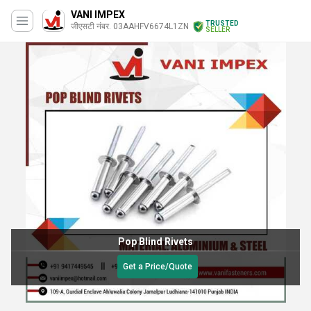
VANI IMPEX
TRUSTED
जीएसटी नंबर. 03AAHFV6674L1ZN
SELLER
Pop Blind Rivets
Get a Price/Quote