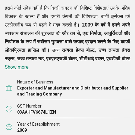
इसमें कोई संदेह नहीं है कि किसी संगठन की विशिष्ट विशेषताएं उनके अंतिम
विकास के रहस्य हैं और हमारी कंपनी की विशिष्टता,
वाणी इम्पेक्स
हमें
उल्लेखनीय रूप से बढ़ने में मदद करती है।
2009
के वर्ष में हमने अपने
व्यवसाय संचालन की शुरुआत की और तब से, एक
निर्माता
, आपूर्तिकर्ता और
निर्यातक के रूप में सर्वोत्तम गुणवत्ता वाले उत्पाद प्रदान करने के लिए काफी
लोकप्रियता हासिल की।
उच्च
तन्यता हेक्स बोल्ट, उच्च तन्यता हेक्स
स्क्रू, उच्च तन्यता नट, एचएसएफजी बोल्ट, डीटीआई वाशर, एचडीजी बोल्ट
नट, एएसटीएम ए 193 ग्रेड बी 7 स्टड, एएसटीएम ए 194 ग्रेड 2 एच नट्स,
Show more
एसएस 202, 304 और 316 ग्रेड फास्टनर
आदि सहित उत्पादों का हमारा
Nature of Business
अनूठा चयन हमारी सुविधा में सावधानीपूर्वक उत्पादित किया जाता है। हम यह
Exporter and Manufacturer and Distributor and Supplier
सुनिश्चित करते हैं कि विकास प्रक्रिया के बाद हमारे उत्पादों का मूल्यांकन
and Trading Company
उच्च गुणवत्ता मानदंडों के अनुसार किया जाए। इन सबके साथ, हमारे ग्राहक
GST Number
हमारी सेवाओं की सराहना करते हैं और हम यह सुनिश्चित करते हैं कि भविष्य
03AAHFV6674L1ZN
में यह आभार बरकरार रहे।
Year of Establishment
2009
ट्रेड सदस्यताएं