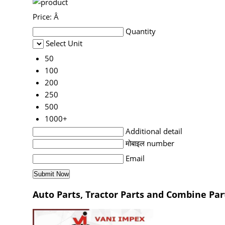
Price:
Â
Quantity
Select Unit
50
100
200
250
500
1000+
Additional detail
मोबाइल number
Email
Auto Parts, Tractor Parts and Combine Parts 