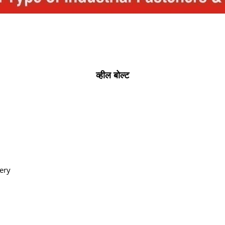
व्हील बोल्ट
ery