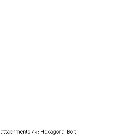
 attachments
Hexagonal Bolt
शेप :